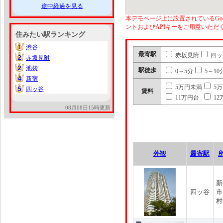
途中経過を見る
本デモページ上に設置されているGoo
ントおよびAPIキーをご用意いた
住みたい駅ランキング
1
渋谷
1
最寄駅
赤坂見附
四ッ
2
赤坂見附
2
2
池袋
2
駅徒歩
0～5分
5～10
4
新宿
4
5万円未満
5
5
四ッ谷
5
賃料
11万円台
12
08月08日15時更新
外観
最寄駅
新
四ッ谷
市
村