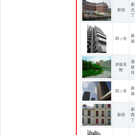
新
新宿
北
丁
新
四ッ谷
坂
港
赤坂見
坂
附
目
新
四ッ谷
坂
新
新宿
西
丁