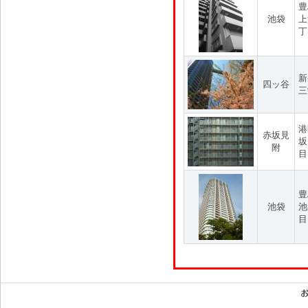
豊
池袋
上
丁
新
四ッ谷
三
港
赤坂見
坂
附
目
豊
池袋
池
目