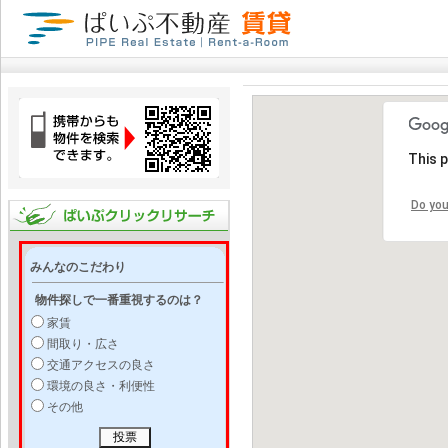
This 
Do you
みんなのこだわり
物件探しで一番重視するのは？
家賃
間取り・広さ
交通アクセスの良さ
環境の良さ・利便性
その他