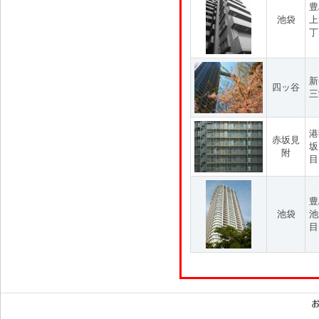
豊
池袋
上
丁
新
四ッ谷
三
港
赤坂見
坂
附
目
豊
池袋
池
目