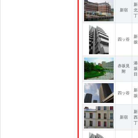
新
新宿
北
丁
新
四ッ谷
坂
港
赤坂見
坂
附
目
新
四ッ谷
坂
新
新宿
西
丁