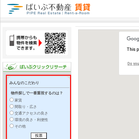
This 
Do you
みんなのこだわり
物件探しで一番重視するのは？
家賃
間取り・広さ
交通アクセスの良さ
環境の良さ・利便性
その他