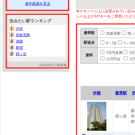
途中経過を見る
本デモページ上に設置されているGoo
ントおよびAPIキーをご用意いた
住みたい駅ランキング
1
渋谷
1
最寄駅
赤坂見附
四ッ
2
赤坂見附
2
2
池袋
2
駅徒歩
0～5分
5～10
4
新宿
4
5万円未満
5
5
四ッ谷
5
賃料
11万円台
12
08月09日15時更新
外観
最寄駅
新
四ッ谷
市
村