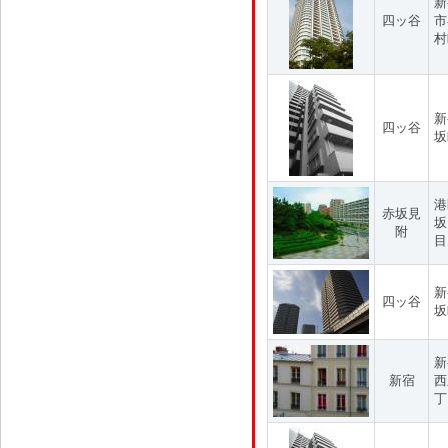
新
四ッ谷
市
村
新
四ッ谷
坂
港
赤坂見
坂
附
目
新
四ッ谷
坂
新
新宿
西
丁