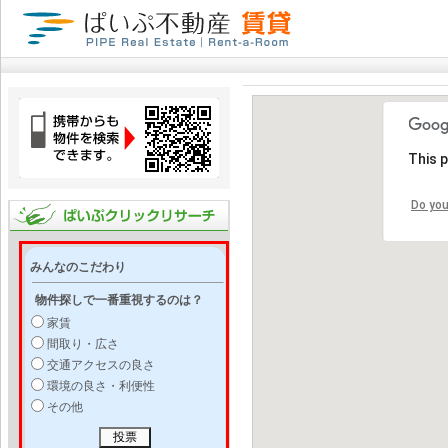
This 
Do you
みんなのこだわり
物件探しで一番重視するのは？
家賃
間取り・広さ
交通アクセスの良さ
環境の良さ・利便性
その他