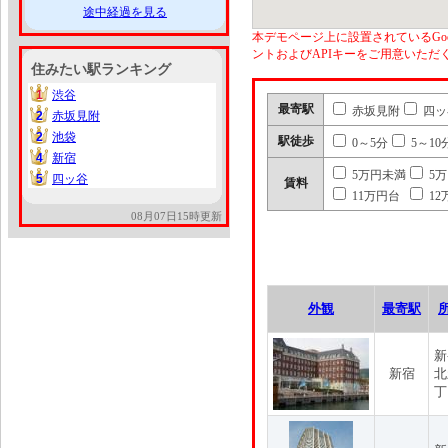
途中経過を見る
本デモページ上に設置されているGoo
ントおよびAPIキーをご用意いた
住みたい駅ランキング
1
渋谷
1
最寄駅
赤坂見附
四ッ
2
赤坂見附
2
2
池袋
2
駅徒歩
0～5分
5～10
4
新宿
4
5万円未満
5
5
四ッ谷
5
賃料
11万円台
12
08月07日15時更新
外観
最寄駅
新
新宿
北
丁