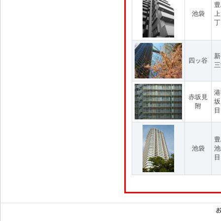
豊
池袋
上
丁
新
四ッ谷
三
港
赤坂見
坂
附
目
豊
池袋
池
目