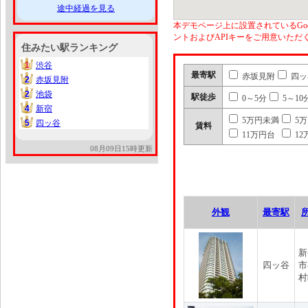
途中経過を見る
本デモページ上に設置されているGoo
ントおよびAPIキーをご用意いた
住みたい駅ランキング
1
渋谷
1
最寄駅
赤坂見附
四ッ
2
赤坂見附
2
2
池袋
2
駅徒歩
0～5分
5～10
4
新宿
4
5万円未満
5
5
四ッ谷
5
賃料
11万円台
12
08月09日15時更新
外観
最寄駅
新
四ッ谷
市
村