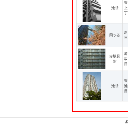
豊
池袋
上
丁
新
四ッ谷
三
港
赤坂見
坂
附
目
豊
池袋
池
目