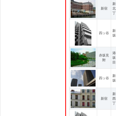
新
新宿
北
丁
新
四ッ谷
坂
港
赤坂見
坂
附
目
新
四ッ谷
坂
新
新宿
西
丁