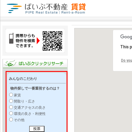
This 
Do you
みんなのこだわり
物件探しで一番重視するのは？
家賃
間取り・広さ
交通アクセスの良さ
環境の良さ・利便性
その他