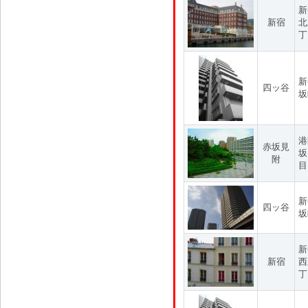
新
新宿
北
丁
新
四ッ谷
坂
港
赤坂見
坂
附
目
新
四ッ谷
坂
新
新宿
西
丁