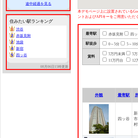
途中経過を見る
本デモページ上に設置されているGoo
ントおよびAPIキーをご用意いた
住みたい駅ランキング
1
渋谷
1
最寄駅
赤坂見附
四ッ
2
赤坂見附
2
2
池袋
2
駅徒歩
0～5分
5～10
4
新宿
4
5万円未満
5
5
四ッ谷
5
賃料
11万円台
12
08月06日15時更新
外観
最寄駅
新
四ッ谷
市
村