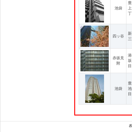
豊
池袋
上
丁
新
四ッ谷
三
港
赤坂見
坂
附
目
豊
池袋
池
目