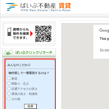
This 
Do you
みんなのこだわり
物件探しで一番重視するのは？
家賃
間取り・広さ
交通アクセスの良さ
環境の良さ・利便性
その他