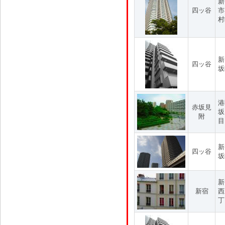
新
四ッ谷
市
村
新
四ッ谷
坂
港
赤坂見
坂
附
目
新
四ッ谷
坂
新
新宿
西
丁