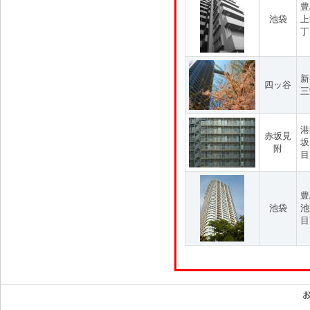
豊
池袋
上
丁
新
四ッ谷
三
港
赤坂見
坂
附
目
豊
池袋
池
目