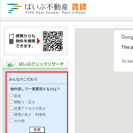
This 
Do you
みんなのこだわり
物件探しで一番重視するのは？
家賃
間取り・広さ
交通アクセスの良さ
環境の良さ・利便性
その他