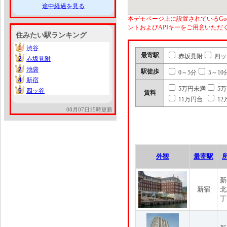
途中経過を見る
本デモページ上に設置されているGoo
ントおよびAPIキーをご用意いた
住みたい駅ランキング
1
渋谷
1
最寄駅
赤坂見附
四ッ
2
赤坂見附
2
2
池袋
2
駅徒歩
0～5分
5～10
4
新宿
4
5万円未満
5
5
四ッ谷
5
賃料
11万円台
12
08月07日15時更新
外観
最寄駅
新
新宿
北
丁