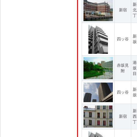
新
新宿
北
丁
新
四ッ谷
坂
港
赤坂見
坂
附
目
新
四ッ谷
坂
新
新宿
西
丁