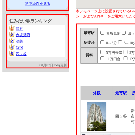
途中経過を見る
本デモページ上に設置されているGoo
ントおよびAPIキーをご用意いた
住みたい駅ランキング
1
渋谷
1
最寄駅
赤坂見附
四ッ
2
赤坂見附
2
2
池袋
2
駅徒歩
0～5分
5～10
4
新宿
4
5万円未満
5
5
四ッ谷
5
賃料
11万円台
12
08月07日15時更新
外観
最寄駅
新
四ッ谷
市
村