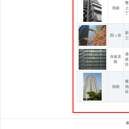
豊
池袋
上
丁
新
四ッ谷
三
港
赤坂見
坂
附
目
豊
池袋
池
目