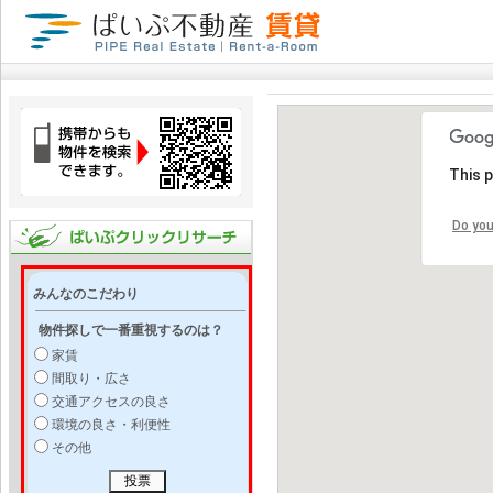
This 
Do you
みんなのこだわり
物件探しで一番重視するのは？
家賃
間取り・広さ
交通アクセスの良さ
環境の良さ・利便性
その他