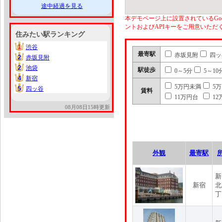
途中経過を見る
本デモページ上に設置されているGoo
ントおよびAPIキーをご用意いた
住みたい駅ランキング
1
渋谷
1
最寄駅
赤坂見附
四ッ
2
赤坂見附
2
2
池袋
2
駅徒歩
0～5分
5～10
4
新宿
4
5万円未満
5
5
四ッ谷
5
賃料
11万円台
12
08月08日15時更新
外観
最寄駅
新
新宿
北
丁