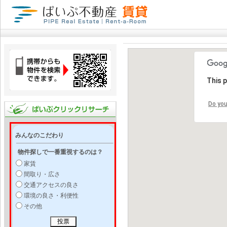
This 
Do you
みんなのこだわり
物件探しで一番重視するのは？
家賃
間取り・広さ
交通アクセスの良さ
環境の良さ・利便性
その他