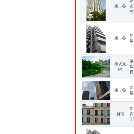
新
四ッ谷
市
村
新
四ッ谷
坂
港
赤坂見
坂
附
目
新
四ッ谷
坂
新
新宿
西
丁