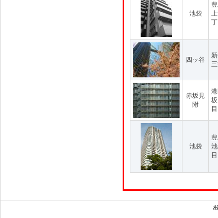
豊
池袋
上
丁
新
四ッ谷
三
港
赤坂見
坂
附
目
豊
池袋
池
目