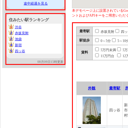
途中経過を見る
本デモページ上に設置されているGoo
ントおよびAPIキーをご用意いた
住みたい駅ランキング
1
渋谷
1
最寄駅
赤坂見附
四ッ
2
赤坂見附
2
2
池袋
2
駅徒歩
0～5分
5～10
4
新宿
4
5万円未満
5
5
四ッ谷
5
賃料
11万円台
12
08月09日15時更新
外観
最寄駅
新
四ッ谷
市
村