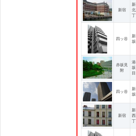
新
新宿
北
丁
新
四ッ谷
坂
港
赤坂見
坂
附
目
新
四ッ谷
坂
新
新宿
西
丁