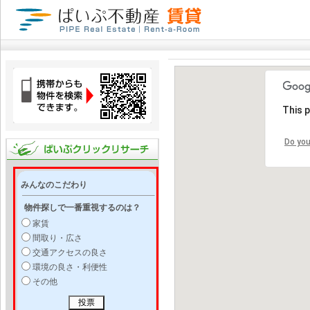
This 
Do you
みんなのこだわり
物件探しで一番重視するのは？
家賃
間取り・広さ
交通アクセスの良さ
環境の良さ・利便性
その他