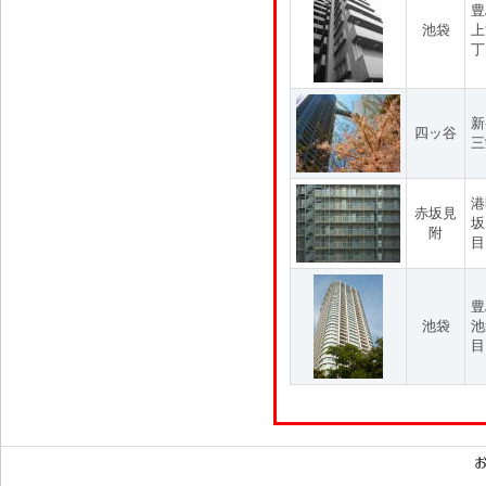
豊
池袋
上
丁
新
四ッ谷
三
港
赤坂見
坂
附
目
豊
池袋
池
目