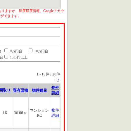
りますが、緯度経度情報、Googleアカウ
とができます。
台
9万円台
10万円台
円台
15万円以上
1
-
10
件 /
20
件
1
2
物件
間取り
専有面積
物件種目
詳細
物件
マンション
1K
30.66㎡
RC
詳細