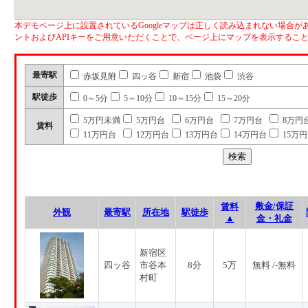
本デモページ上に設置されているGoogleマップは正しく読み込まれない場合があ
ントおよびAPIキーをご用意いただくことで、ページ上にマップを表示するこ
最寄駅
赤坂見附
四ッ谷
新宿
池袋
渋谷
駅徒歩
0～5分
5～10分
10～15分
15～20分
5万円未満
5万円台
6万円台
7万円台
8万円
賃料
11万円台
12万円台
13万円台
14万円台
15万
敷金/保証
賃料
外観
最寄駅
所在地
駅徒歩
▲
金・礼金
新宿区
四ッ谷
市谷本
8分
5万
無料 /-無料
村町