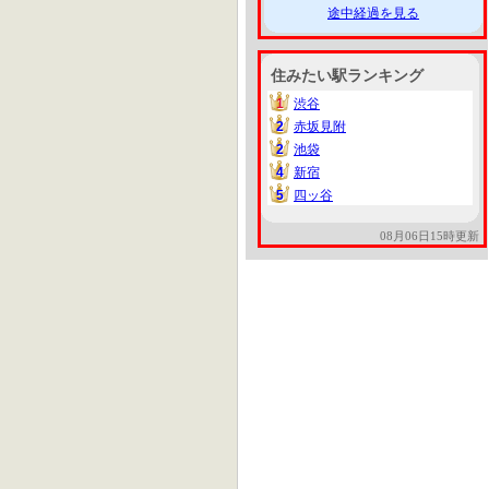
途中経過を見る
住みたい駅ランキング
1
渋谷
1
2
赤坂見附
2
2
池袋
2
4
新宿
4
5
四ッ谷
5
08月06日15時更新