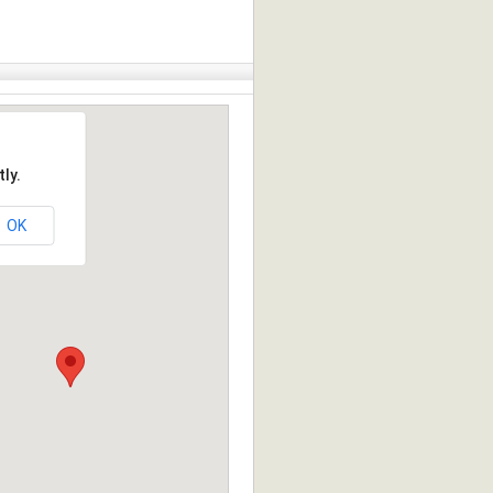
ly.
OK