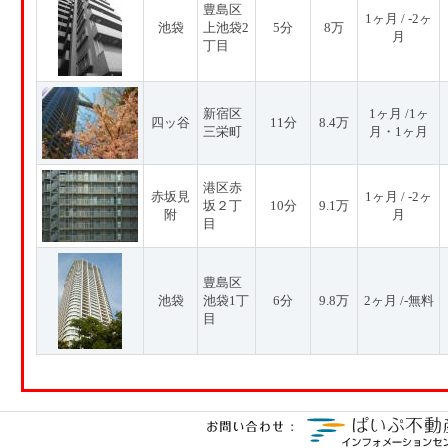
豊島区
1ヶ月 / -2ヶ
池袋
上池袋2
5分
8万
月
丁目
新宿区
1ヶ月 /1ヶ
四ッ谷
11分
8.4万
三栄町
月・1ヶ月
港区赤
赤坂見
1ヶ月 / -2ヶ
坂２丁
10分
9.1万
附
月
目
豊島区
池袋
池袋1丁
6分
9.8万
2ヶ月 /-無料
目