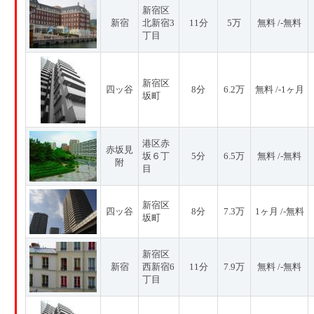
新宿区
新宿
北新宿3
11分
5万
無料 /-無料
丁目
新宿区
四ッ谷
8分
6.2万
無料 /-1ヶ月
坂町
港区赤
赤坂見
坂６丁
5分
6.5万
無料 /-無料
附
目
新宿区
四ッ谷
8分
7.3万
1ヶ月 /-無料
坂町
新宿区
新宿
西新宿6
11分
7.9万
無料 /-無料
丁目