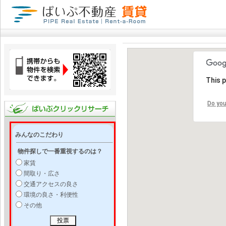
This 
Do you
みんなのこだわり
物件探しで一番重視するのは？
家賃
間取り・広さ
交通アクセスの良さ
環境の良さ・利便性
その他