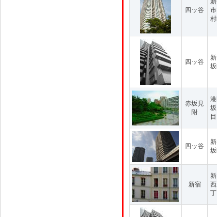
新
四ッ谷
市
村
新
四ッ谷
坂
港
赤坂見
坂
附
目
新
四ッ谷
坂
新
新宿
西
丁