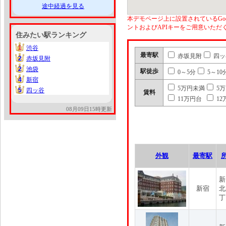
途中経過を見る
本デモページ上に設置されているGoo
ントおよびAPIキーをご用意いた
住みたい駅ランキング
1
渋谷
1
最寄駅
赤坂見附
四ッ
2
赤坂見附
2
2
池袋
2
駅徒歩
0～5分
5～10
4
新宿
4
5万円未満
5
5
四ッ谷
5
賃料
11万円台
12
08月09日15時更新
外観
最寄駅
新
新宿
北
丁