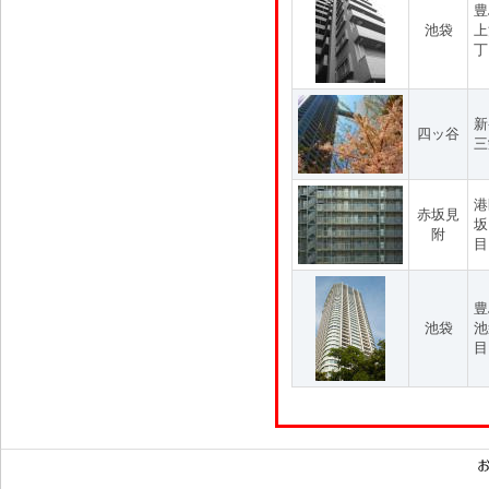
豊
池袋
上
丁
新
四ッ谷
三
港
赤坂見
坂
附
目
豊
池袋
池
目