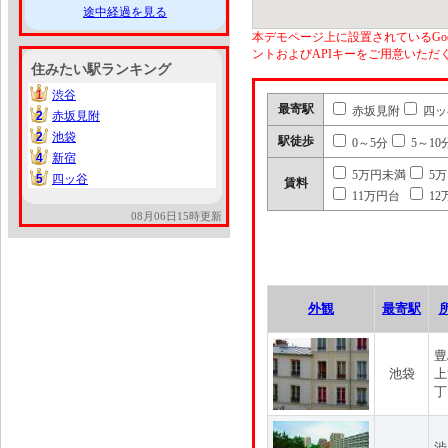
途中経過を見る
本デモページ上に設置されているGoo
ントおよびAPIキーをご用意いた
住みたい駅ランキング
1
渋谷
1
最寄駅
赤坂見附
四ッ
2
赤坂見附
2
2
池袋
2
駅徒歩
0～5分
5～10
4
新宿
4
5万円未満
5
5
四ッ谷
5
賃料
11万円台
12
08月06日15時更新
外観
最寄駅
豊
池袋
上
丁
渋