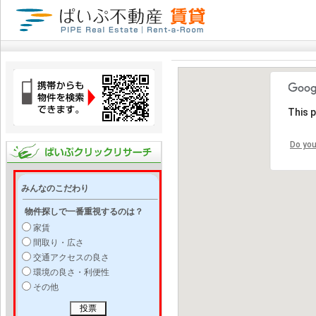
This 
Do you
みんなのこだわり
物件探しで一番重視するのは？
家賃
間取り・広さ
交通アクセスの良さ
環境の良さ・利便性
その他