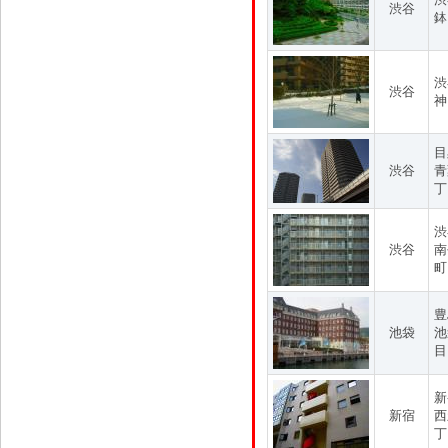
渋谷
鉢
渋
渋谷
神
目
渋谷
青
丁
渋
渋谷
南
町
豊
池袋
池
目
新
新宿
西
丁