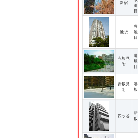
新宿
町
目
豊
池袋
池
目
港
赤坂見
坂
附
目
赤坂見
港
附
坂
新
四ッ谷
坂