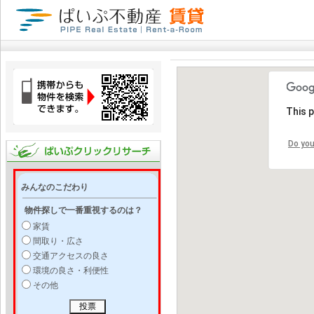
This 
Do you
みんなのこだわり
物件探しで一番重視するのは？
家賃
間取り・広さ
交通アクセスの良さ
環境の良さ・利便性
その他