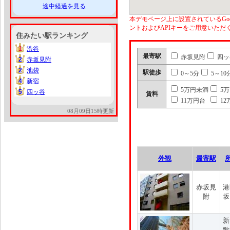
途中経過を見る
本デモページ上に設置されているGoo
ントおよびAPIキーをご用意いた
住みたい駅ランキング
1
渋谷
1
最寄駅
赤坂見附
四ッ
2
赤坂見附
2
2
池袋
2
駅徒歩
0～5分
5～10
4
新宿
4
5万円未満
5
5
四ッ谷
5
賃料
11万円台
12
08月09日15時更新
外観
最寄駅
赤坂見
港
附
坂
新
歌