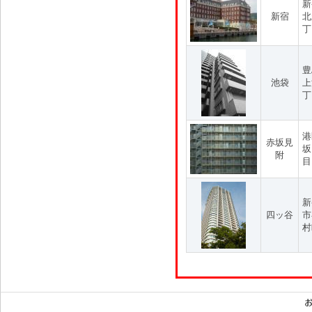
新
新宿
北
丁
豊
池袋
上
丁
港
赤坂見
坂
附
目
新
四ッ谷
市
村