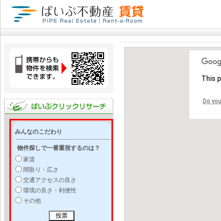
This 
Do you
みんなのこだわり
物件探しで一番重視するのは？
家賃
間取り・広さ
交通アクセスの良さ
環境の良さ・利便性
その他