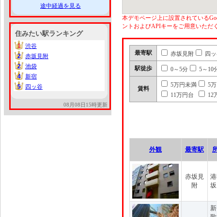
途中経過を見る
本デモページ上に設置されているGoo
ントおよびAPIキーをご用意いた
住みたい駅ランキング
1
渋谷
1
最寄駅
赤坂見附
四ッ
2
赤坂見附
2
2
池袋
2
駅徒歩
0～5分
5～10
4
新宿
4
5万円未満
5
5
四ッ谷
5
賃料
11万円台
12
08月08日15時更新
外観
最寄駅
赤坂見
港
附
坂
新
歌