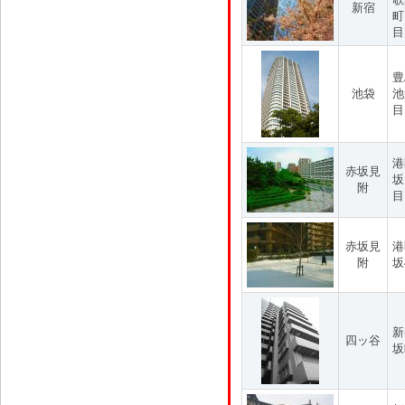
新宿
町
目
豊
池袋
池
目
港
赤坂見
坂
附
目
赤坂見
港
附
坂
新
四ッ谷
坂