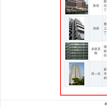
新
新宿
北
丁
豊
池袋
上
丁
港
赤坂見
坂
附
目
新
四ッ谷
市
村