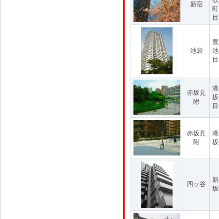
新宿
町
目
豊
池袋
池
目
港
赤坂見
坂
附
目
赤坂見
港
附
坂
新
四ッ谷
坂