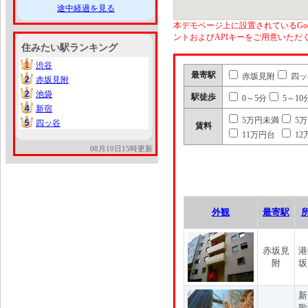
途中経過を見る
本デモページ上に設置されているGoo
ントおよびAPIキーをご用意いた
住みたい駅ランキング
1
渋谷
1
最寄駅
赤坂見附
四ッ
2
赤坂見附
2
2
池袋
2
駅徒歩
0～5分
5～10
4
新宿
4
5万円未満
5
5
四ッ谷
5
賃料
11万円台
12
08月10日15時更新
外観
最寄駅
赤坂見
港
附
坂
新
歌