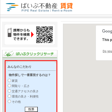
This 
Do you
みんなのこだわり
物件探しで一番重視するのは？
家賃
間取り・広さ
交通アクセスの良さ
環境の良さ・利便性
その他