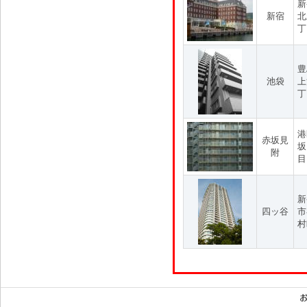
新
新宿
北
丁
豊
池袋
上
丁
港
赤坂見
坂
附
目
新
四ッ谷
市
村