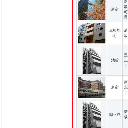
新
歌
新宿
町
目
赤坂見
港
附
坂
豊
池袋
上
丁
新
新宿
北
丁
新
四ッ谷
坂