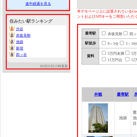
途中経過を見る
本デモページ上に設置されているGoo
ントおよびAPIキーをご用意いた
住みたい駅ランキング
1
渋谷
1
最寄駅
赤坂見附
四ッ
2
赤坂見附
2
2
池袋
2
駅徒歩
0～5分
5～10
4
新宿
4
5万円未満
5
5
四ッ谷
5
賃料
11万円台
12
08月05日15時更新
外観
最寄駅
豊
池袋
池
目