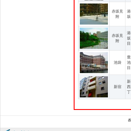
赤坂見
港
附
坂
港
赤坂見
坂
附
目
豊
池袋
池
目
新
新宿
西
丁