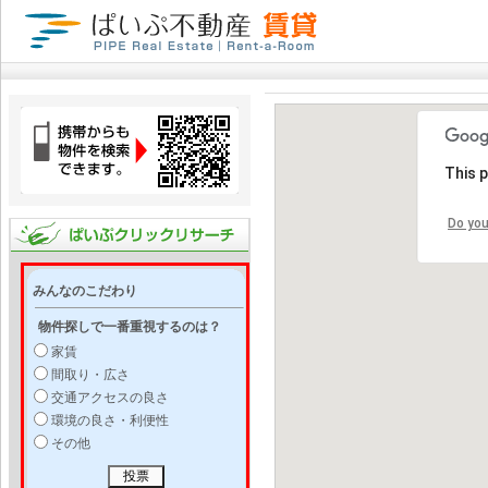
This 
Do you
みんなのこだわり
物件探しで一番重視するのは？
家賃
間取り・広さ
交通アクセスの良さ
環境の良さ・利便性
その他