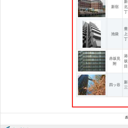
新
新宿
北
丁
豊
池袋
上
丁
港
赤坂見
坂
附
目
新
四ッ谷
三