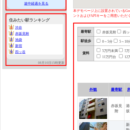
途中経過を見る
本デモページ上に設置されているGoo
ントおよびAPIキーをご用意いた
住みたい駅ランキング
1
渋谷
1
最寄駅
赤坂見附
四ッ
2
赤坂見附
2
2
池袋
2
駅徒歩
0～5分
5～10
4
新宿
4
5万円未満
5
5
四ッ谷
5
賃料
11万円台
12
08月10日15時更新
外観
最寄駅
赤坂見
港
附
坂
新
歌