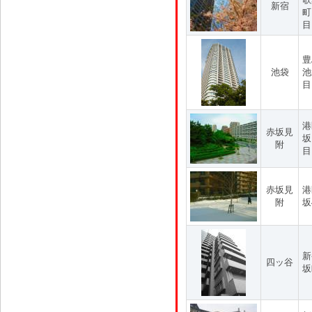
新宿
町
目
豊
池袋
池
目
港
赤坂見
坂
附
目
赤坂見
港
附
坂
新
四ッ谷
坂