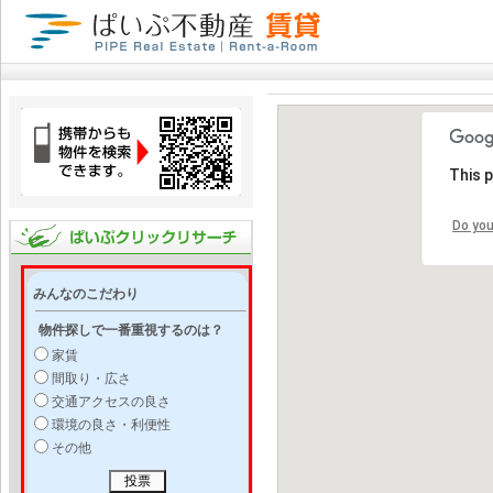
This 
Do you
みんなのこだわり
物件探しで一番重視するのは？
家賃
間取り・広さ
交通アクセスの良さ
環境の良さ・利便性
その他