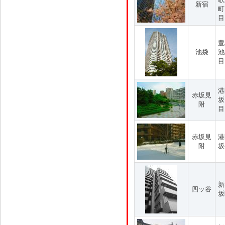
新宿
町
目
豊
池袋
池
目
港
赤坂見
坂
附
目
赤坂見
港
附
坂
新
四ッ谷
坂