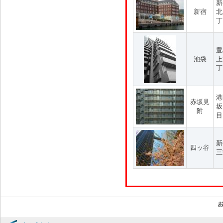
新
新宿
北
丁
豊
池袋
上
丁
港
赤坂見
坂
附
目
新
四ッ谷
三