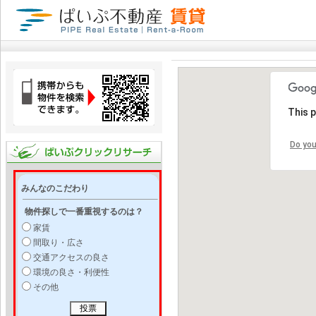
This 
Do you
みんなのこだわり
物件探しで一番重視するのは？
家賃
間取り・広さ
交通アクセスの良さ
環境の良さ・利便性
その他