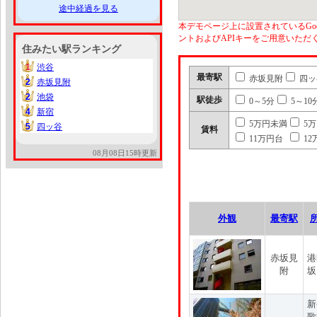
途中経過を見る
本デモページ上に設置されているGoo
ントおよびAPIキーをご用意いた
住みたい駅ランキング
1
渋谷
1
最寄駅
赤坂見附
四ッ
2
赤坂見附
2
2
池袋
2
駅徒歩
0～5分
5～10
4
新宿
4
5万円未満
5
5
四ッ谷
5
賃料
11万円台
12
08月08日15時更新
外観
最寄駅
赤坂見
港
附
坂
新
歌