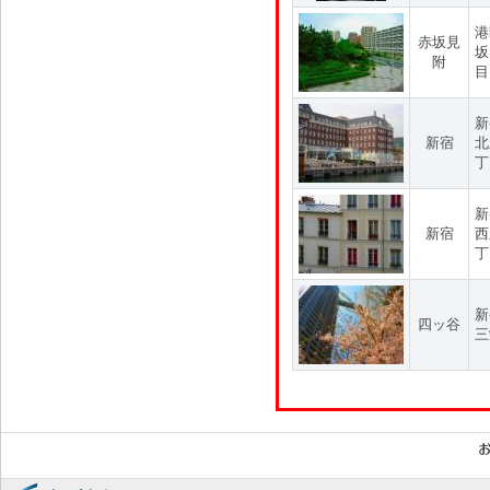
港
赤坂見
坂
附
目
新
新宿
北
丁
新
新宿
西
丁
新
四ッ谷
三