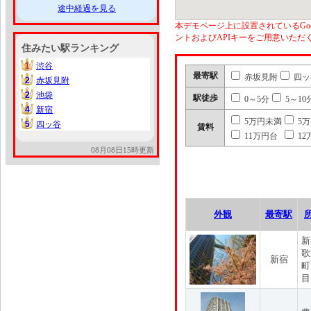
途中経過を見る
本デモページ上に設置されているGoo
ントおよびAPIキーをご用意いた
住みたい駅ランキング
1
渋谷
1
最寄駅
赤坂見附
四ッ
2
赤坂見附
2
2
池袋
2
駅徒歩
0～5分
5～10
4
新宿
4
5万円未満
5
5
四ッ谷
5
賃料
11万円台
12
08月08日15時更新
外観
最寄駅
新
歌
新宿
町
目