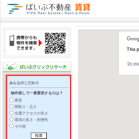
This 
Do you
みんなのこだわり
物件探しで一番重視するのは？
家賃
間取り・広さ
交通アクセスの良さ
環境の良さ・利便性
その他