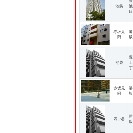
豊
池袋
池
目
赤坂見
港
附
坂
豊
池袋
上
丁
赤坂見
港
附
坂
新
四ッ谷
坂