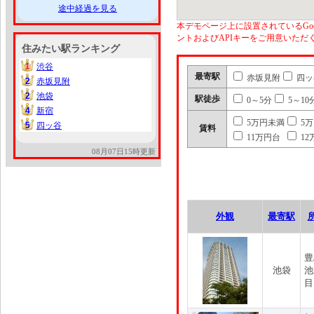
途中経過を見る
本デモページ上に設置されているGoo
ントおよびAPIキーをご用意いた
住みたい駅ランキング
1
渋谷
1
最寄駅
赤坂見附
四ッ
2
赤坂見附
2
2
池袋
2
駅徒歩
0～5分
5～10
4
新宿
4
5万円未満
5
5
四ッ谷
5
賃料
11万円台
12
08月07日15時更新
外観
最寄駅
豊
池袋
池
目