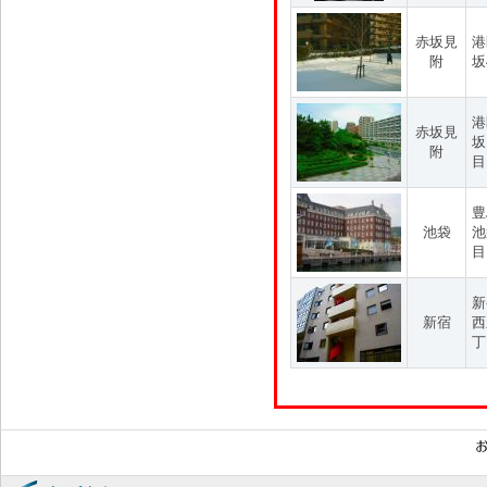
赤坂見
港
附
坂
港
赤坂見
坂
附
目
豊
池袋
池
目
新
新宿
西
丁