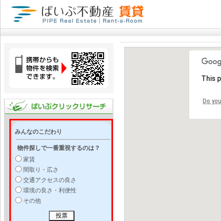
This 
Do you
みんなのこだわり
物件探しで一番重視するのは？
家賃
間取り・広さ
交通アクセスの良さ
環境の良さ・利便性
その他