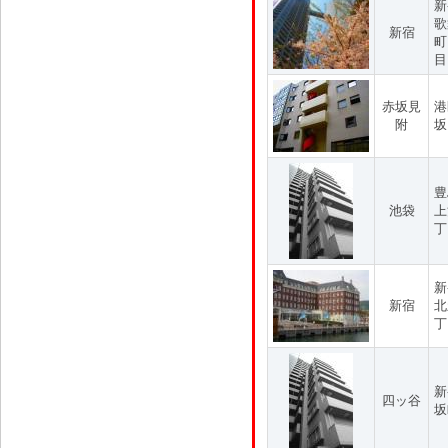
新
歌
新宿
町
目
赤坂見
港
附
坂
豊
池袋
上
丁
新
新宿
北
丁
新
四ッ谷
坂