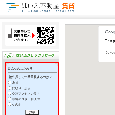
This 
Do you
みんなのこだわり
物件探しで一番重視するのは？
家賃
間取り・広さ
交通アクセスの良さ
環境の良さ・利便性
その他