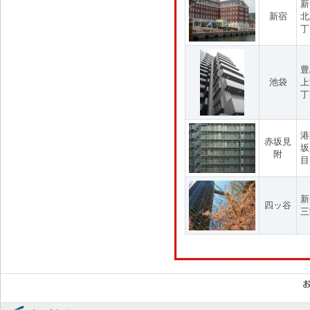
新
新宿
北
丁
豊
池袋
上
丁
港
赤坂見
坂
附
目
新
四ッ谷
三