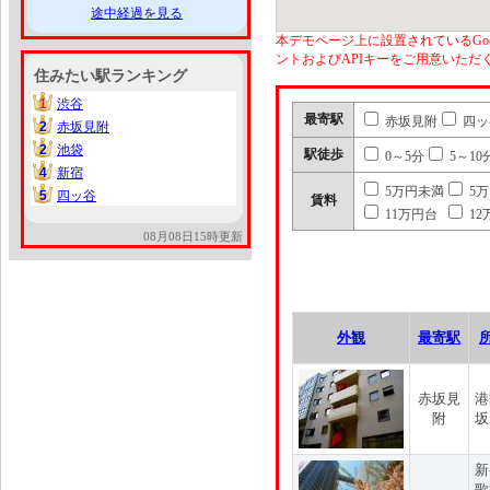
途中経過を見る
本デモページ上に設置されているGoo
ントおよびAPIキーをご用意いた
住みたい駅ランキング
1
渋谷
1
最寄駅
赤坂見附
四ッ
2
赤坂見附
2
2
池袋
2
駅徒歩
0～5分
5～10
4
新宿
4
5万円未満
5
5
四ッ谷
5
賃料
11万円台
12
08月08日15時更新
外観
最寄駅
赤坂見
港
附
坂
新
歌