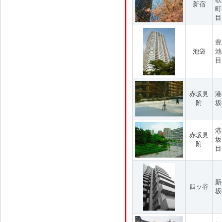
新宿
町
目
豊
池袋
池
目
赤坂見
港
附
坂
港
赤坂見
坂
附
目
新
四ッ谷
坂