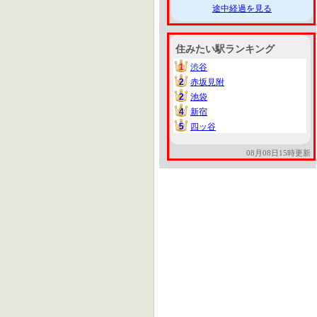
途中経過を見る
住みたい駅ランキング
1
渋谷
1
2
赤坂見附
2
2
池袋
2
4
新宿
4
5
四ッ谷
5
08月08日15時更新