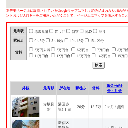
本デモページ上に設置されているGoogleマップは正しく読み込まれない場合があ
ントおよびAPIキーをご用意いただくことで、ページ上にマップを表示するこ
最寄駅
赤坂見附
四ッ谷
新宿
池袋
渋谷
駅徒歩
0～5分
5～10分
10～15分
15～20分
5万円未満
5万円台
6万円台
7万円台
8万円
賃料
11万円台
12万円台
13万円台
14万円台
15万
敷金/保証
外観
最寄駅
所在地
駅徒歩
賃料
金・礼金
赤坂見
港区赤
20分
13.7万
2ヶ月 /-無料
附
坂1丁目
新宿区
歌舞伎
1ヶ月 / -1ヶ