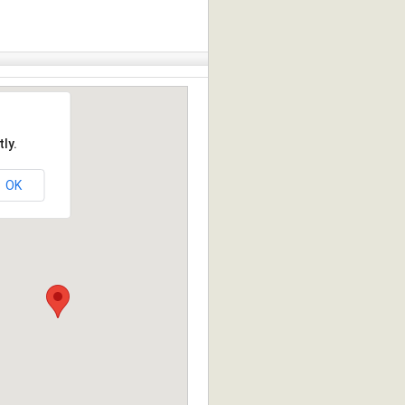
ly.
OK