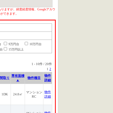
りますが、緯度経度情報、Googleアカウ
とができます。
台
9万円台
10万円台
円台
15万円以上
1
-
10
件 /
20
件
1
2
物件
専有面積
間取り
物件種目
▲
詳細
物件
マンション
1DK
24.8㎡
RC
詳細
物件