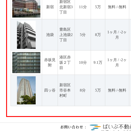
新宿区
新宿
北新宿3
11分
5万
無料 /-無料
丁目
豊島区
1ヶ月 / -2ヶ
池袋
上池袋2
5分
8万
月
丁目
港区赤
赤坂見
1ヶ月 / -2ヶ
坂２丁
10分
9.1万
附
月
目
新宿区
四ッ谷
市谷本
8分
5万
無料 /-無料
村町