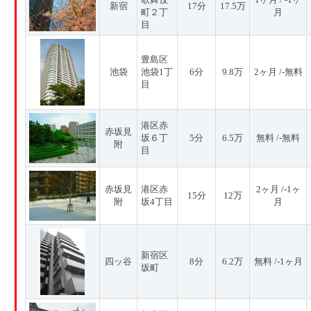
新宿
17分
17.5万
町２丁
月
目
豊島区
池袋
池袋1丁
6分
9.8万
2ヶ月 /-無料
目
港区赤
赤坂見
坂６丁
5分
6.5万
無料 /-無料
附
目
赤坂見
港区赤
2ヶ月 /-1ヶ
15分
12万
附
坂4丁目
月
新宿区
四ッ谷
8分
6.2万
無料 /-1ヶ月
坂町