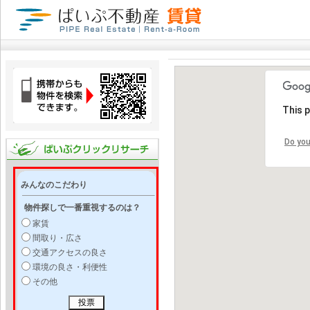
This 
Do you
みんなのこだわり
物件探しで一番重視するのは？
家賃
間取り・広さ
交通アクセスの良さ
環境の良さ・利便性
その他