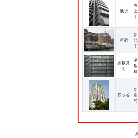
豊
池袋
上
丁
新
新宿
北
丁
港
赤坂見
坂
附
目
新
四ッ谷
市
村