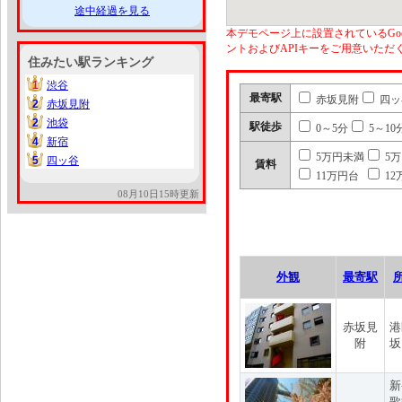
途中経過を見る
本デモページ上に設置されているGoo
ントおよびAPIキーをご用意いた
住みたい駅ランキング
1
渋谷
1
最寄駅
赤坂見附
四ッ
2
赤坂見附
2
2
池袋
2
駅徒歩
0～5分
5～10
4
新宿
4
5万円未満
5
5
四ッ谷
5
賃料
11万円台
12
08月10日15時更新
外観
最寄駅
赤坂見
港
附
坂
新
歌