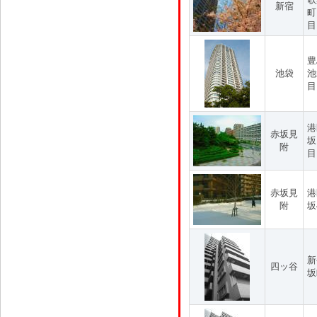
新宿
町
目
豊
池袋
池
目
港
赤坂見
坂
附
目
赤坂見
港
附
坂
新
四ッ谷
坂