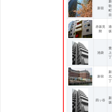
新
歌
新宿
町
目
赤坂見
港
附
坂
豊
池袋
上
丁
新
新宿
北
丁
新
四ッ谷
坂