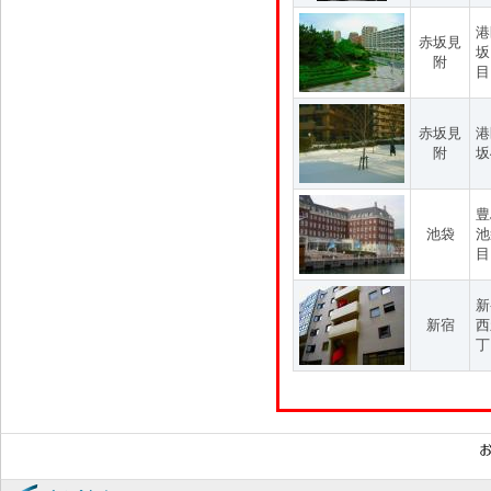
港
赤坂見
坂
附
目
赤坂見
港
附
坂
豊
池袋
池
目
新
新宿
西
丁