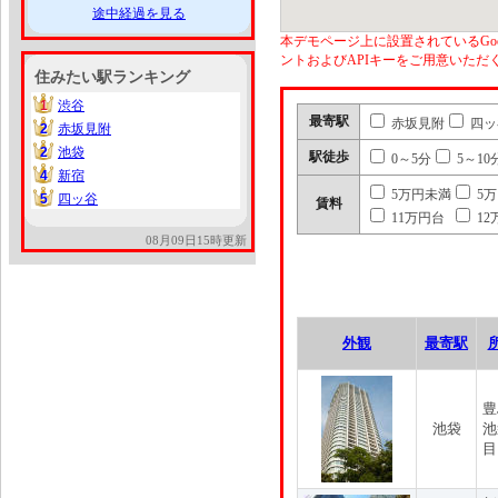
途中経過を見る
本デモページ上に設置されているGoo
ントおよびAPIキーをご用意いた
住みたい駅ランキング
1
渋谷
1
最寄駅
赤坂見附
四ッ
2
赤坂見附
2
2
池袋
2
駅徒歩
0～5分
5～10
4
新宿
4
5万円未満
5
5
四ッ谷
5
賃料
11万円台
12
08月09日15時更新
外観
最寄駅
豊
池袋
池
目