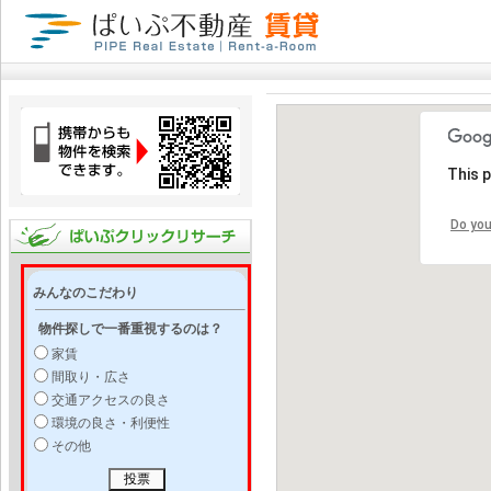
This 
Do you
みんなのこだわり
物件探しで一番重視するのは？
家賃
間取り・広さ
交通アクセスの良さ
環境の良さ・利便性
その他