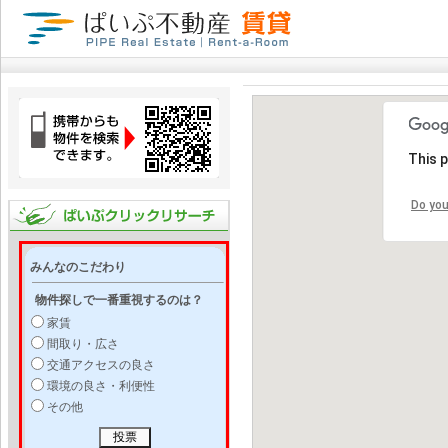
This 
Do you
みんなのこだわり
物件探しで一番重視するのは？
家賃
間取り・広さ
交通アクセスの良さ
環境の良さ・利便性
その他