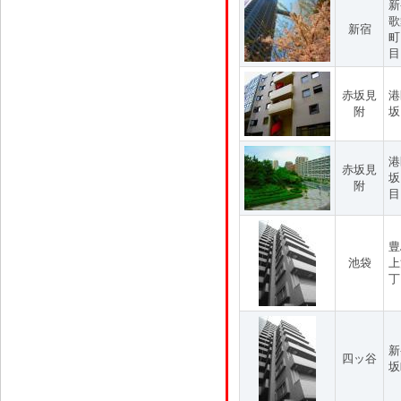
新
歌
新宿
町
目
赤坂見
港
附
坂
港
赤坂見
坂
附
目
豊
池袋
上
丁
新
四ッ谷
坂