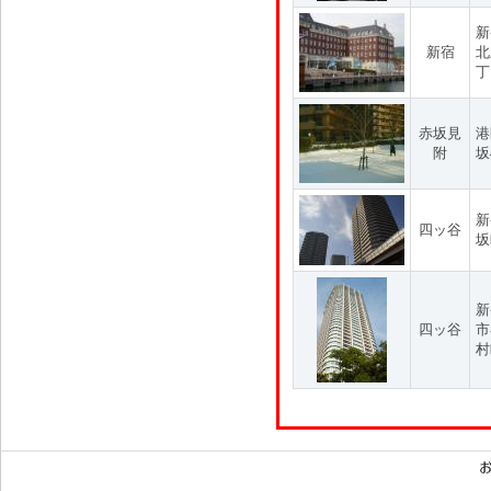
新
新宿
北
丁
赤坂見
港
附
坂
新
四ッ谷
坂
新
四ッ谷
市
村