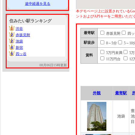
途中経過を見る
本デモページ上に設置されているGoo
ントおよびAPIキーをご用意いた
住みたい駅ランキング
1
渋谷
1
最寄駅
赤坂見附
四ッ
2
赤坂見附
2
2
池袋
2
駅徒歩
0～5分
5～10
4
新宿
4
5万円未満
5
5
四ッ谷
5
賃料
11万円台
12
08月06日15時更新
外観
最寄駅
豊
池袋
池
目