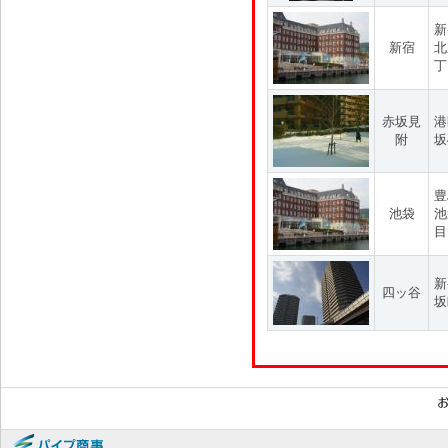
新
新宿
北
丁
赤坂見
港
附
坂
豊
池袋
池
目
新
四ッ谷
坂