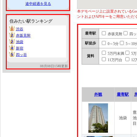
途中経過を見る
本デモページ上に設置されているGoo
ントおよびAPIキーをご用意いた
住みたい駅ランキング
1
渋谷
1
最寄駅
赤坂見附
四ッ
2
赤坂見附
2
2
池袋
2
駅徒歩
0～5分
5～10
4
新宿
4
5万円未満
5
5
四ッ谷
5
賃料
11万円台
12
08月08日15時更新
外観
最寄駅
豊
池袋
池
目