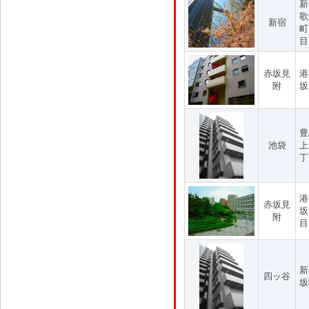
新
歌
新宿
町
目
赤坂見
港
附
坂
豊
池袋
上
丁
港
赤坂見
坂
附
目
新
四ッ谷
坂