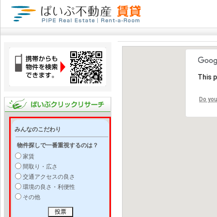
This 
Do you
みんなのこだわり
物件探しで一番重視するのは？
家賃
間取り・広さ
交通アクセスの良さ
環境の良さ・利便性
その他