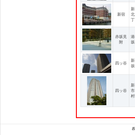
新
新宿
北
丁
赤坂見
港
附
坂
新
四ッ谷
坂
新
四ッ谷
市
村