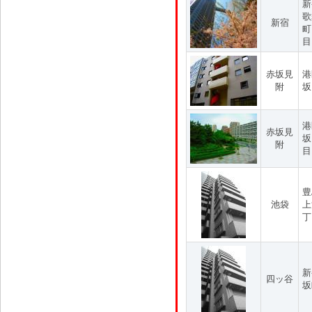
新
歌
新宿
町
目
赤坂見
港
附
坂
港
赤坂見
坂
附
目
豊
池袋
上
丁
新
四ッ谷
坂