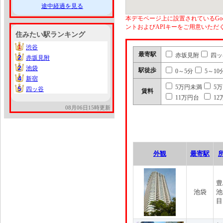
途中経過を見る
本デモページ上に設置されているGoo
ントおよびAPIキーをご用意いた
住みたい駅ランキング
1
渋谷
1
最寄駅
赤坂見附
四ッ
2
赤坂見附
2
2
池袋
2
駅徒歩
0～5分
5～10
4
新宿
4
5万円未満
5
5
四ッ谷
5
賃料
11万円台
12
08月06日15時更新
外観
最寄駅
豊
池袋
池
目