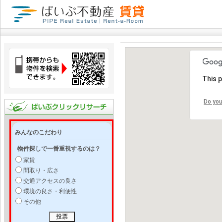
This 
Do you
みんなのこだわり
物件探しで一番重視するのは？
家賃
間取り・広さ
交通アクセスの良さ
環境の良さ・利便性
その他