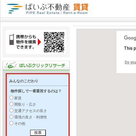
This 
Do you
みんなのこだわり
物件探しで一番重視するのは？
家賃
間取り・広さ
交通アクセスの良さ
環境の良さ・利便性
その他