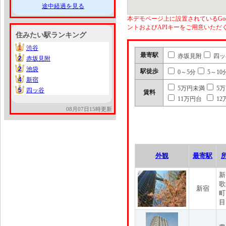
途中経過を見る
本デモページ上に設置されているGoo
ントおよびAPIキーをご用意いた
住みたい駅ランキング
1
渋谷
1
最寄駅
赤坂見附
四ッ
2
赤坂見附
2
2
池袋
2
駅徒歩
0～5分
5～10
4
新宿
4
5万円未満
5
5
四ッ谷
5
賃料
11万円台
12
08月07日15時更新
外観
最寄駅
新
歌
新宿
町
目