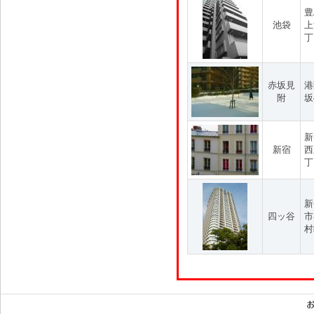
豊
池袋
上
丁
赤坂見
港
附
坂
新
新宿
西
丁
新
四ッ谷
市
村