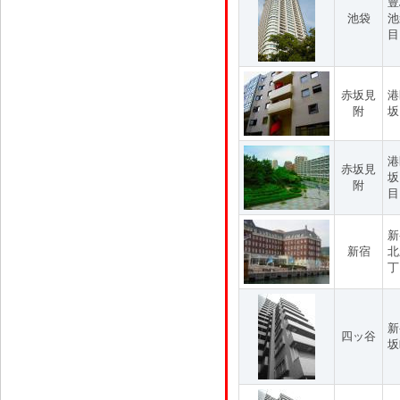
豊
池袋
池
目
赤坂見
港
附
坂
港
赤坂見
坂
附
目
新
新宿
北
丁
新
四ッ谷
坂