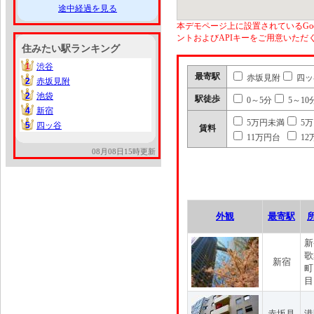
途中経過を見る
本デモページ上に設置されているGoo
ントおよびAPIキーをご用意いた
住みたい駅ランキング
1
渋谷
1
最寄駅
赤坂見附
四ッ
2
赤坂見附
2
2
池袋
2
駅徒歩
0～5分
5～10
4
新宿
4
5万円未満
5
5
四ッ谷
5
賃料
11万円台
12
08月08日15時更新
外観
最寄駅
新
歌
新宿
町
目
赤坂見
港