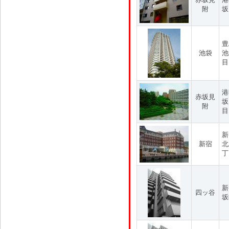
附
坂
豊
池袋
池
目
港
赤坂見
坂
附
目
新
新宿
北
丁
新
四ッ谷
坂