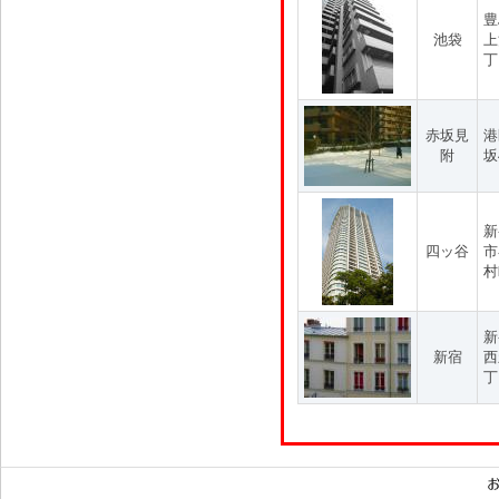
豊
池袋
上
丁
赤坂見
港
附
坂
新
四ッ谷
市
村
新
新宿
西
丁