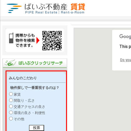
This 
Do you
みんなのこだわり
物件探しで一番重視するのは？
家賃
間取り・広さ
交通アクセスの良さ
環境の良さ・利便性
その他