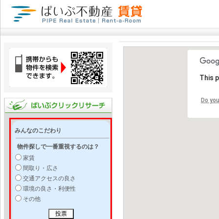
This 
Do you
みんなのこだわり
物件探しで一番重視するのは？
家賃
間取り・広さ
交通アクセスの良さ
環境の良さ・利便性
その他