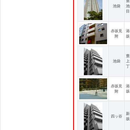
豊
池袋
池
目
赤坂見
港
附
坂
豊
池袋
上
丁
赤坂見
港
附
坂
新
四ッ谷
坂