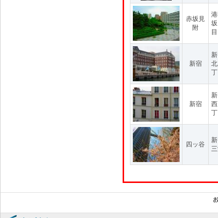
港
赤坂見
坂
附
目
新
新宿
北
丁
新
新宿
西
丁
新
四ッ谷
三