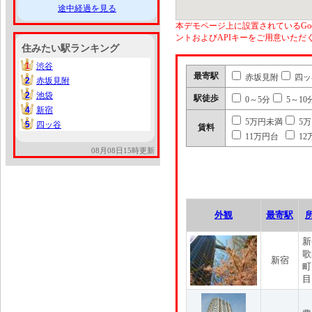
途中経過を見る
本デモページ上に設置されているGoo
ントおよびAPIキーをご用意いた
住みたい駅ランキング
1
渋谷
1
最寄駅
赤坂見附
四ッ
2
赤坂見附
2
2
池袋
2
駅徒歩
0～5分
5～10
4
新宿
4
5万円未満
5
5
四ッ谷
5
賃料
11万円台
12
08月08日15時更新
外観
最寄駅
新
歌
新宿
町
目