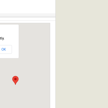
ly.
OK