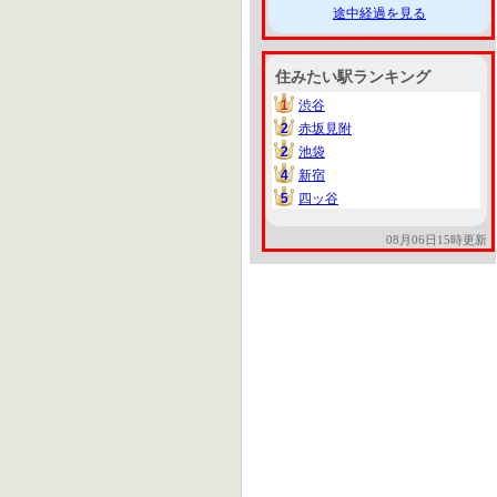
途中経過を見る
住みたい駅ランキング
1
渋谷
1
2
赤坂見附
2
2
池袋
2
4
新宿
4
5
四ッ谷
5
08月06日15時更新