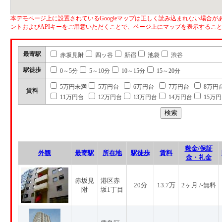
本デモページ上に設置されているGoogleマップは正しく読み込まれない場合があ
ントおよびAPIキーをご用意いただくことで、ページ上にマップを表示するこ
最寄駅
赤坂見附
四ッ谷
新宿
池袋
渋谷
駅徒歩
0～5分
5～10分
10～15分
15～20分
5万円未満
5万円台
6万円台
7万円台
8万円
賃料
11万円台
12万円台
13万円台
14万円台
15万
敷金/保証
外観
最寄駅
所在地
駅徒歩
賃料
金・礼金
赤坂見
港区赤
20分
13.7万
2ヶ月 /-無料
附
坂1丁目