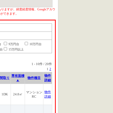
りますが、緯度経度情報、Googleアカウ
とができます。
台
9万円台
10万円台
円台
15万円以上
1
-
10
件 /
20
件
1
2
物件
専有面積
間取り
物件種目
▲
詳細
物件
マンション
1DK
24.8㎡
RC
詳細