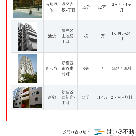
赤坂見
港区赤
2ヶ月 /-1ヶ
15分
12万
附
坂4丁目
月
豊島区
1ヶ月 / -2ヶ
池袋
上池袋2
5分
8万
月
丁目
新宿区
四ッ谷
市谷本
8分
5万
無料 /-無料
村町
新宿区
新宿
西新宿7
17分
11.4万
2ヶ月 /-無料
丁目