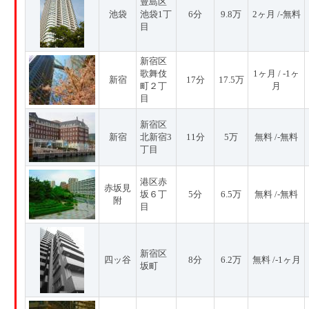
豊島区
池袋
池袋1丁
6分
9.8万
2ヶ月 /-無料
目
新宿区
歌舞伎
1ヶ月 / -1ヶ
新宿
17分
17.5万
町２丁
月
目
新宿区
新宿
北新宿3
11分
5万
無料 /-無料
丁目
港区赤
赤坂見
坂６丁
5分
6.5万
無料 /-無料
附
目
新宿区
四ッ谷
8分
6.2万
無料 /-1ヶ月
坂町