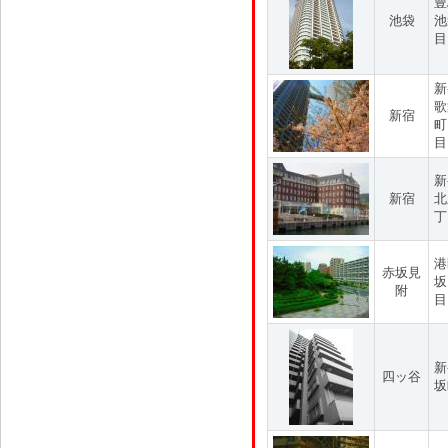
豊
池袋
池
目
新
歌
新宿
町
目
新
新宿
北
丁
港
赤坂見
坂
附
目
新
四ッ谷
坂