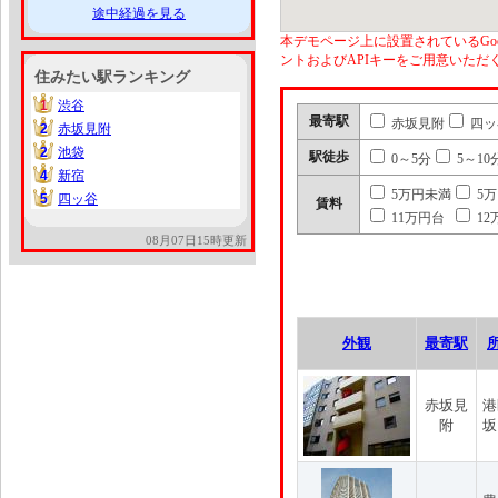
途中経過を見る
本デモページ上に設置されているGoo
ントおよびAPIキーをご用意いた
住みたい駅ランキング
1
渋谷
1
最寄駅
赤坂見附
四ッ
2
赤坂見附
2
2
池袋
2
駅徒歩
0～5分
5～10
4
新宿
4
5万円未満
5
5
四ッ谷
5
賃料
11万円台
12
08月07日15時更新
外観
最寄駅
赤坂見
港
附
坂