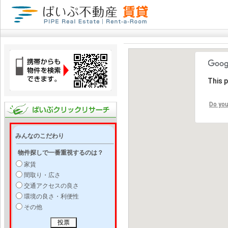
This 
Do you
みんなのこだわり
物件探しで一番重視するのは？
家賃
間取り・広さ
交通アクセスの良さ
環境の良さ・利便性
その他