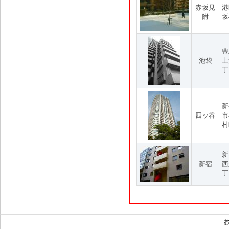
赤坂見
港
附
坂
豊
池袋
上
丁
新
四ッ谷
市
村
新
新宿
西
丁