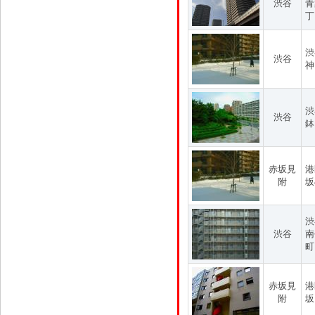
渋谷
青
丁
渋
渋谷
神
渋
渋谷
鉢
赤坂見
港
附
坂
渋
渋谷
南
町
赤坂見
港
附
坂