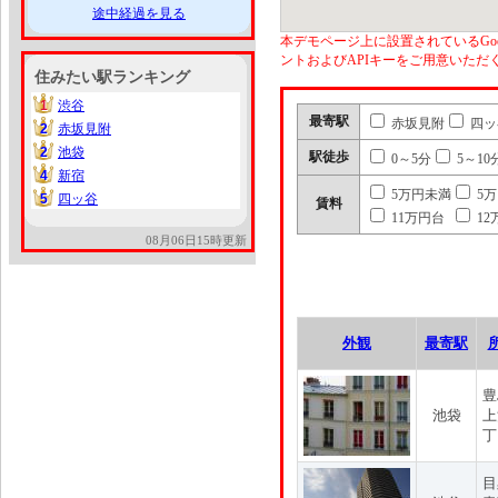
途中経過を見る
本デモページ上に設置されているGoo
ントおよびAPIキーをご用意いた
住みたい駅ランキング
1
渋谷
1
最寄駅
赤坂見附
四ッ
2
赤坂見附
2
2
池袋
2
駅徒歩
0～5分
5～10
4
新宿
4
5万円未満
5
5
四ッ谷
5
賃料
11万円台
12
08月06日15時更新
外観
最寄駅
豊
池袋
上
丁
目