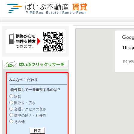
This 
Do you
みんなのこだわり
物件探しで一番重視するのは？
家賃
間取り・広さ
交通アクセスの良さ
環境の良さ・利便性
その他