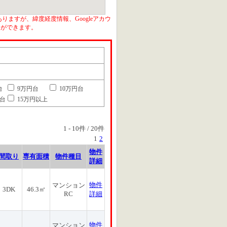
りますが、緯度経度情報、Googleアカウ
とができます。
台
9万円台
10万円台
円台
15万円以上
1
-
10
件 /
20
件
1
2
物件
間取り
専有面積
物件種目
詳細
物件
マンション
3DK
46.3㎡
RC
詳細
物件
マンション