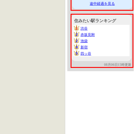
途中経過を見る
住みたい駅ランキング
1
渋谷
1
2
赤坂見附
2
2
池袋
2
4
新宿
4
5
四ッ谷
5
08月06日15時更新