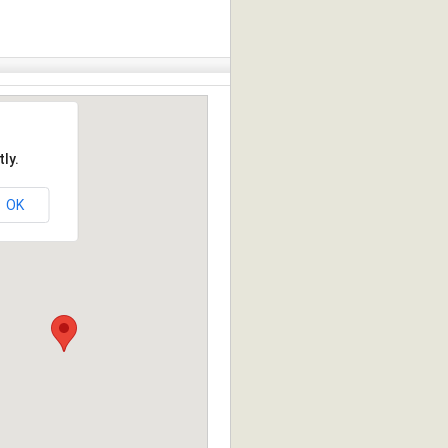
ly.
OK