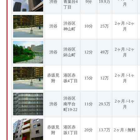
渋谷
青葉台4
9分
19.9万
月
丁目
渋谷区
2ヶ月 /-2ヶ
渋谷
10分
25万
神山町
月
渋谷区
2ヶ月 /-2ヶ
渋谷
12分
49万
鉢山町
月
赤坂見
港区赤
2ヶ月 /-1ヶ
15分
12万
附
坂4丁目
月
渋谷区
2ヶ月 /-1ヶ
渋谷
南平台
11分
29.5万
月
町19-22
赤坂見
港区赤
20分
13.7万
2ヶ月 /-無料
附
坂1丁目