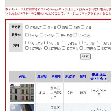
本デモページ上に設置されているGoogleマップは正しく読み込まれない場合があ
ントおよびAPIキーをご用意いただくことで、ページ上にマップを表示するこ
最寄駅
赤坂見附
四ッ谷
新宿
池袋
渋谷
駅徒歩
0～5分
5～10分
10～15分
15～20分
5万円未満
5万円台
6万円台
7万円台
8万円
賃料
11万円台
12万円台
13万円台
14万円台
15万
敷金/保証
外観
最寄駅
所在地
駅徒歩
賃料
金・礼金 ▼
豊島区
2ヶ月 /-2ヶ
池袋
上池袋2
7分
10万
月
丁目
目黒区
2ヶ月 /-2ヶ