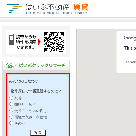
This 
Do you
みんなのこだわり
物件探しで一番重視するのは？
家賃
間取り・広さ
交通アクセスの良さ
環境の良さ・利便性
その他