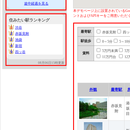
途中経過を見る
本デモページ上に設置されているGoo
ントおよびAPIキーをご用意いた
住みたい駅ランキング
1
渋谷
1
最寄駅
赤坂見附
四ッ
2
赤坂見附
2
2
池袋
2
駅徒歩
0～5分
5～10
4
新宿
4
5万円未満
5
5
四ッ谷
5
賃料
11万円台
12
08月06日15時更新
外観
最寄駅
港
赤坂見
坂
附
目