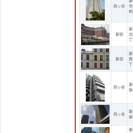
新
四ッ谷
市
村
新
新宿
北
丁
新
新宿
西
丁
新
四ッ谷
坂
新
四ッ谷
坂
新