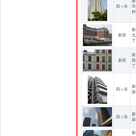
新
四ッ谷
市
村
新
新宿
北
丁
新
新宿
西
丁
新
四ッ谷
坂
新
四ッ谷
坂
新