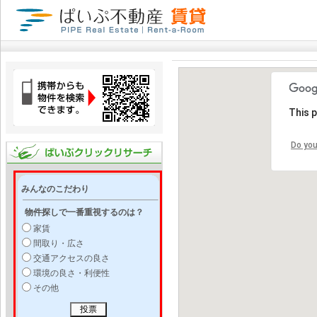
This 
Do you
みんなのこだわり
物件探しで一番重視するのは？
家賃
間取り・広さ
交通アクセスの良さ
環境の良さ・利便性
その他