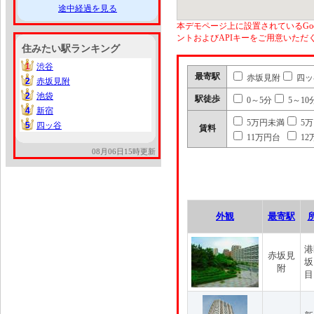
途中経過を見る
本デモページ上に設置されているGoo
ントおよびAPIキーをご用意いた
住みたい駅ランキング
1
渋谷
1
最寄駅
赤坂見附
四ッ
2
赤坂見附
2
2
池袋
2
駅徒歩
0～5分
5～10
4
新宿
4
5万円未満
5
5
四ッ谷
5
賃料
11万円台
12
08月06日15時更新
外観
最寄駅
港
赤坂見
坂
附
目