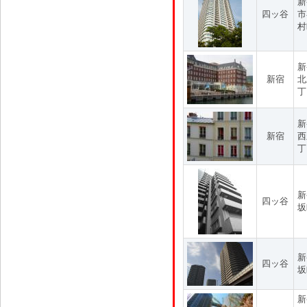
新
四ッ谷
市
村
新
新宿
北
丁
新
新宿
西
丁
新
四ッ谷
坂
新
四ッ谷
坂
新