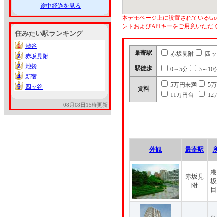
途中経過を見る
本デモページ上に設置されているGoo
ントおよびAPIキーをご用意いた
住みたい駅ランキング
1
渋谷
1
最寄駅
赤坂見附
四ッ
2
赤坂見附
2
2
池袋
2
駅徒歩
0～5分
5～10
4
新宿
4
5万円未満
5
5
四ッ谷
5
賃料
11万円台
12
08月08日15時更新
外観
最寄駅
港
赤坂見
坂
附
目