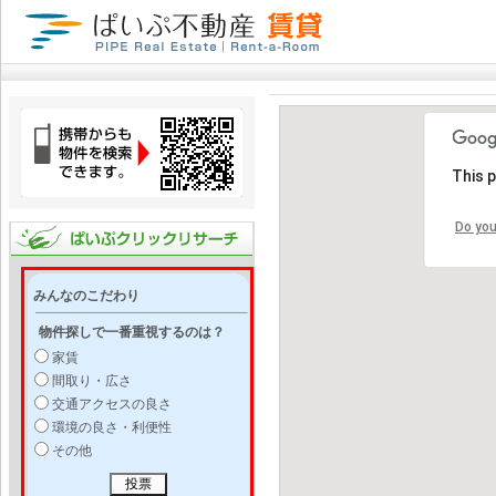
This 
Do you
みんなのこだわり
物件探しで一番重視するのは？
家賃
間取り・広さ
交通アクセスの良さ
環境の良さ・利便性
その他