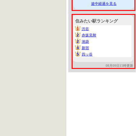
途中経過を見る
住みたい駅ランキング
1
渋谷
1
2
赤坂見附
2
2
池袋
2
4
新宿
4
5
四ッ谷
5
08月09日15時更新