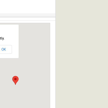
ly.
OK