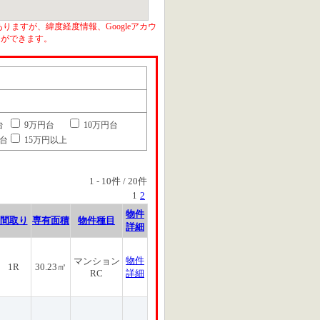
りますが、緯度経度情報、Googleアカウ
とができます。
台
9万円台
10万円台
円台
15万円以上
1
-
10
件 /
20
件
1
2
物件
間取り
専有面積
物件種目
詳細
物件
マンション
1R
30.23㎡
RC
詳細