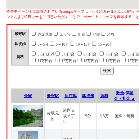
本デモページ上に設置されているGoogleマップは正しく読み込まれない場合があ
ントおよびAPIキーをご用意いただくことで、ページ上にマップを表示するこ
最寄駅
赤坂見附
四ッ谷
新宿
池袋
渋谷
駅徒歩
0～5分
5～10分
10～15分
15～20分
5万円未満
5万円台
6万円台
7万円台
8万円
賃料
11万円台
12万円台
13万円台
14万円台
15万
敷金/保証
外観
最寄駅
所在地
駅徒歩
賃料
金・礼金 ▲
港区赤
赤坂見
坂６丁
5分
6.5万
無料 /-無料
附
目