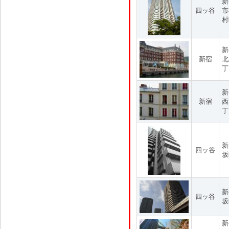
新
四ッ谷
市
村
新
新宿
北
丁
新
新宿
西
丁
新
四ッ谷
坂
新
四ッ谷
坂
新