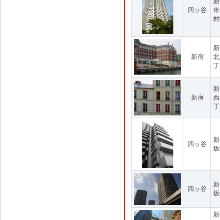
新
四ッ谷
市
村
新
新宿
北
丁
新
新宿
西
丁
新
四ッ谷
坂
新
四ッ谷
坂
新