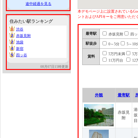
途中経過を見る
本デモページ上に設置されているGoo
ントおよびAPIキーをご用意いた
住みたい駅ランキング
1
渋谷
1
最寄駅
赤坂見附
四ッ
2
赤坂見附
2
2
池袋
2
駅徒歩
0～5分
5～10
4
新宿
4
5万円未満
5
5
四ッ谷
5
賃料
11万円台
12
08月07日15時更新
外観
最寄駅
港
赤坂見
坂
附
目