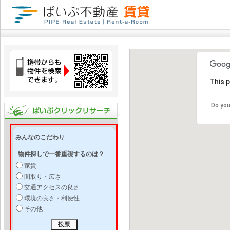
This 
Do you
みんなのこだわり
物件探しで一番重視するのは？
家賃
間取り・広さ
交通アクセスの良さ
環境の良さ・利便性
その他