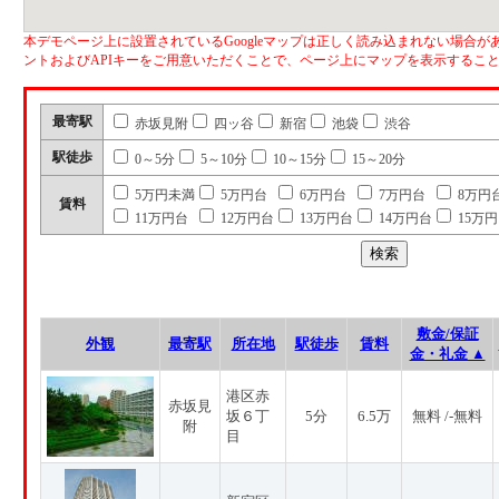
本デモページ上に設置されているGoogleマップは正しく読み込まれない場合があ
ントおよびAPIキーをご用意いただくことで、ページ上にマップを表示するこ
最寄駅
赤坂見附
四ッ谷
新宿
池袋
渋谷
駅徒歩
0～5分
5～10分
10～15分
15～20分
5万円未満
5万円台
6万円台
7万円台
8万円
賃料
11万円台
12万円台
13万円台
14万円台
15万
敷金/保証
外観
最寄駅
所在地
駅徒歩
賃料
金・礼金 ▲
港区赤
赤坂見
坂６丁
5分
6.5万
無料 /-無料
附
目