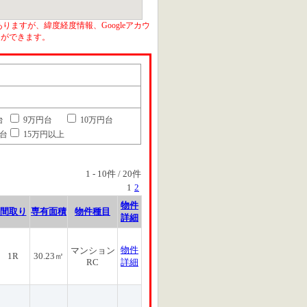
りますが、緯度経度情報、Googleアカウ
とができます。
台
9万円台
10万円台
円台
15万円以上
1
-
10
件 /
20
件
1
2
物件
間取り
専有面積
物件種目
詳細
物件
マンション
1R
30.23㎡
RC
詳細