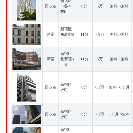
新宿区
四ッ谷
市谷本
8分
5万
無料 /-無料
村町
新宿区
新宿
西新宿6
11分
7.9万
無料 /-無料
丁目
新宿区
新宿
北新宿3
11分
5万
無料 /-無料
丁目
新宿区
四ッ谷
8分
6.2万
無料 /-1ヶ月
坂町
新宿区
四ッ谷
8分
7.3万
1ヶ月 /-無料
坂町
新宿区