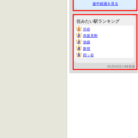
途中経過を見る
住みたい駅ランキング
1
渋谷
1
2
赤坂見附
2
2
池袋
2
4
新宿
4
5
四ッ谷
5
08月09日15時更新