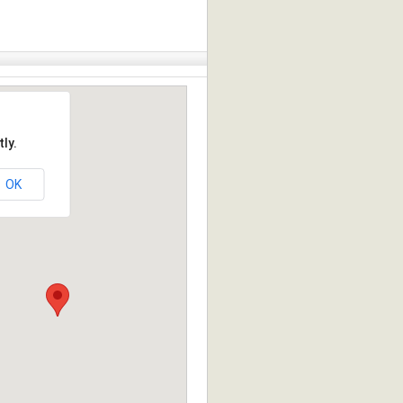
ly.
OK