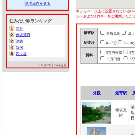
途中経過を見る
本デモページ上に設置されているGoo
ントおよびAPIキーをご用意いた
住みたい駅ランキング
1
渋谷
1
最寄駅
赤坂見附
四ッ
2
赤坂見附
2
2
池袋
2
駅徒歩
0～5分
5～10
4
新宿
4
5万円未満
5
5
四ッ谷
5
賃料
11万円台
12
08月09日15時更新
外観
最寄駅
港
赤坂見
坂
附
目