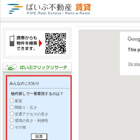
This 
Do you
みんなのこだわり
物件探しで一番重視するのは？
家賃
間取り・広さ
交通アクセスの良さ
環境の良さ・利便性
その他