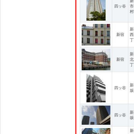
新
四ッ谷
市
村
新
新宿
西
丁
新
新宿
北
丁
新
四ッ谷
坂
新
四ッ谷
坂
新