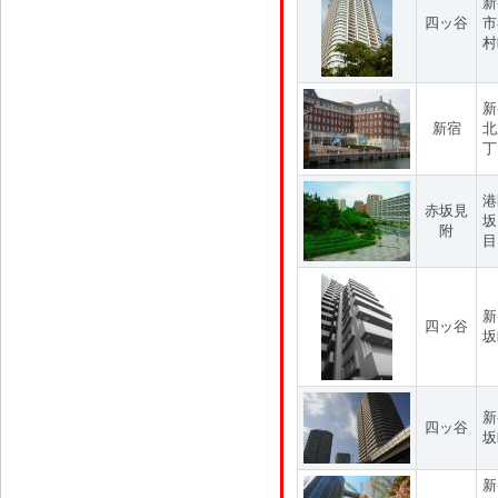
新
四ッ谷
市
村
新
新宿
北
丁
港
赤坂見
坂
附
目
新
四ッ谷
坂
新
四ッ谷
坂
新