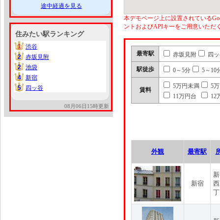
途中経過を見る
本デモページ上に設置されているGoo
ントおよびAPIキーをご用意いた
住みたい駅ランキング
1
渋谷
1
最寄駅
赤坂見附
四ッ
2
赤坂見附
2
2
池袋
2
駅徒歩
0～5分
5～10
4
新宿
4
5万円未満
5
5
四ッ谷
5
賃料
11万円台
12
08月06日15時更新
外観
最寄駅
新
新宿
西
丁