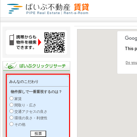
This 
Do you
みんなのこだわり
物件探しで一番重視するのは？
家賃
間取り・広さ
交通アクセスの良さ
環境の良さ・利便性
その他