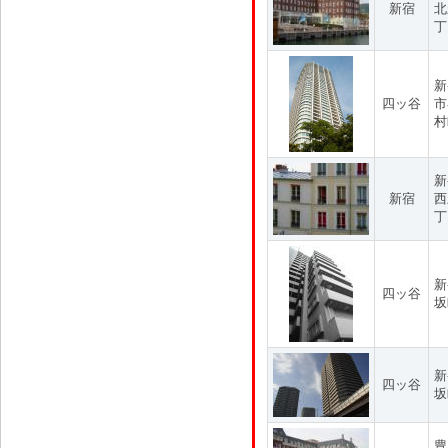
新宿
北
丁
新
四ッ谷
市
村
新
新宿
西
丁
新
四ッ谷
坂
新
四ッ谷
坂
豊