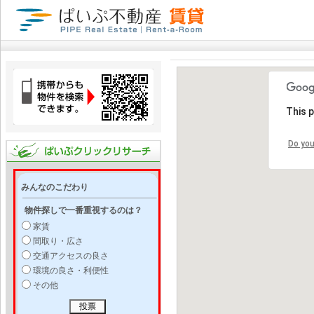
This 
Do you
みんなのこだわり
物件探しで一番重視するのは？
家賃
間取り・広さ
交通アクセスの良さ
環境の良さ・利便性
その他