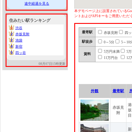
途中経過を見る
本デモページ上に設置されているGoo
ントおよびAPIキーをご用意いた
住みたい駅ランキング
1
渋谷
1
最寄駅
赤坂見附
四ッ
2
赤坂見附
2
2
池袋
2
駅徒歩
0～5分
5～10
4
新宿
4
5万円未満
5
5
四ッ谷
5
賃料
11万円台
12
08月07日15時更新
外観
最寄駅
港
赤坂見
坂
附
目
新