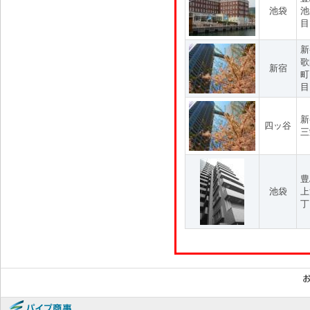
池袋
池
目
新
歌
新宿
町
目
新
四ッ谷
三
豊
池袋
上
丁