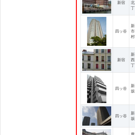
新宿
北
丁
新
四ッ谷
市
村
新
新宿
西
丁
新
四ッ谷
坂
新
四ッ谷
坂
豊