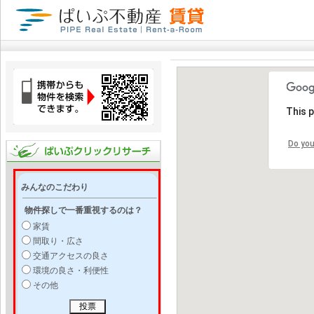
This 
Do you
みんなのこだわり
物件探しで一番重視するのは？
家賃
間取り・広さ
交通アクセスの良さ
環境の良さ・利便性
その他