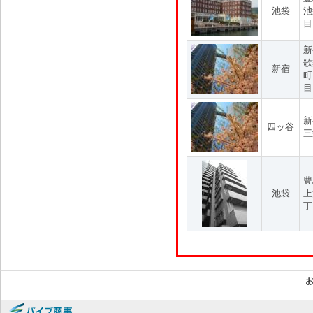
池袋
池
目
新
歌
新宿
町
目
新
四ッ谷
三
豊
池袋
上
丁