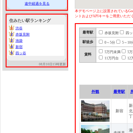
途中経過を見る
本デモページ上に設置されているGoo
ントおよびAPIキーをご用意いた
住みたい駅ランキング
1
渋谷
1
最寄駅
赤坂見附
四ッ
2
赤坂見附
2
2
池袋
2
駅徒歩
0～5分
5～10
4
新宿
4
5万円未満
5
5
四ッ谷
5
賃料
11万円台
12
08月10日15時更新
外観
最寄駅
新
新宿
北
丁
港
赤坂見