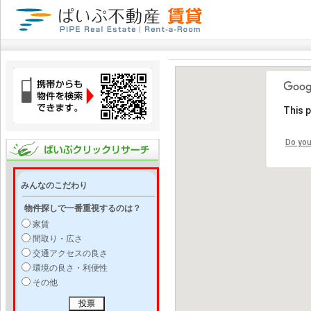
This 
Do you
みんなのこだわり
物件探しで一番重視するのは？
家賃
間取り・広さ
交通アクセスの良さ
環境の良さ・利便性
その他