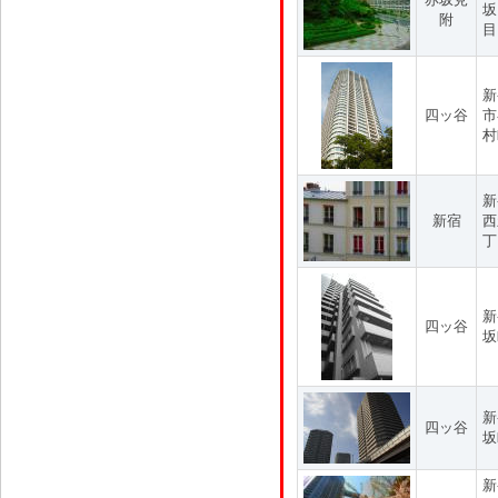
坂
附
目
新
四ッ谷
市
村
新
新宿
西
丁
新
四ッ谷
坂
新
四ッ谷
坂
新