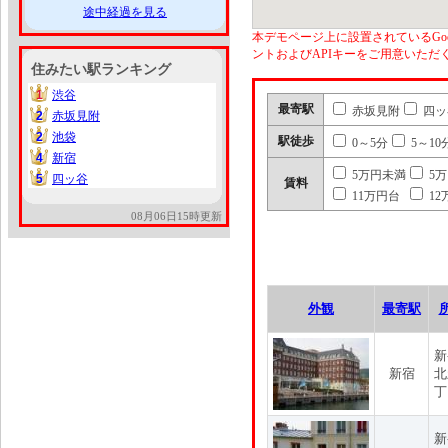
途中経過を見る
本デモページ上に設置されているGoo
ントおよびAPIキーをご用意いた
住みたい駅ランキング
1
渋谷
1
最寄駅
赤坂見附
四ッ
2
赤坂見附
2
2
池袋
2
駅徒歩
0～5分
5～10
4
新宿
4
5万円未満
5
5
四ッ谷
5
賃料
11万円台
12
08月06日15時更新
外観
最寄駅
新
新宿
北
丁
新