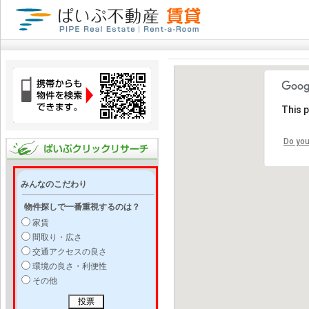
This 
Do you
みんなのこだわり
物件探しで一番重視するのは？
家賃
間取り・広さ
交通アクセスの良さ
環境の良さ・利便性
その他