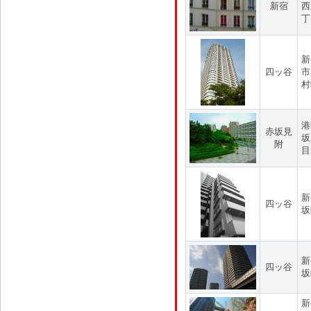
新宿
西
丁
新
四ッ谷
市
村
港
赤坂見
坂
附
目
新
四ッ谷
坂
新
四ッ谷
坂
新