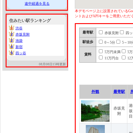
途中経過を見る
本デモページ上に設置されているGoo
ントおよびAPIキーをご用意いた
住みたい駅ランキング
1
渋谷
1
最寄駅
赤坂見附
四ッ
2
赤坂見附
2
2
池袋
2
駅徒歩
0～5分
5～10
4
新宿
4
5万円未満
5
5
四ッ谷
5
賃料
11万円台
12
08月08日15時更新
外観
最寄駅
港
赤坂見
坂
附
目