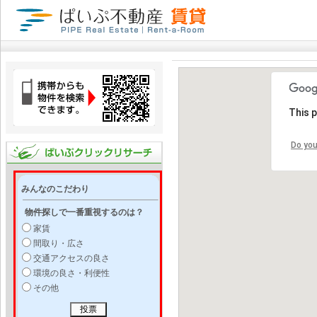
This 
Do you
みんなのこだわり
物件探しで一番重視するのは？
家賃
間取り・広さ
交通アクセスの良さ
環境の良さ・利便性
その他