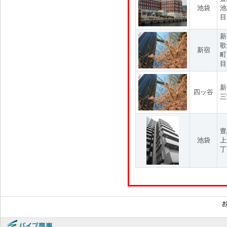
池袋
池
目
新
歌
新宿
町
目
新
四ッ谷
三
豊
池袋
上
丁