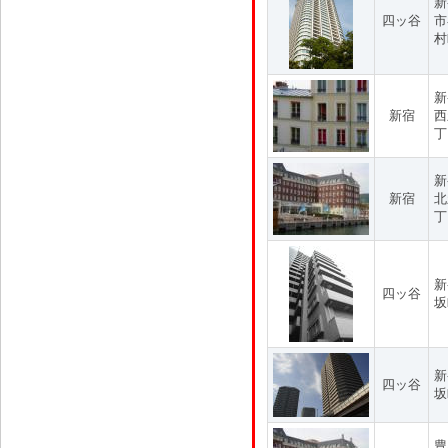
新
四ッ谷
市
村
新
新宿
西
丁
新
新宿
北
丁
新
四ッ谷
坂
新
四ッ谷
坂
豊