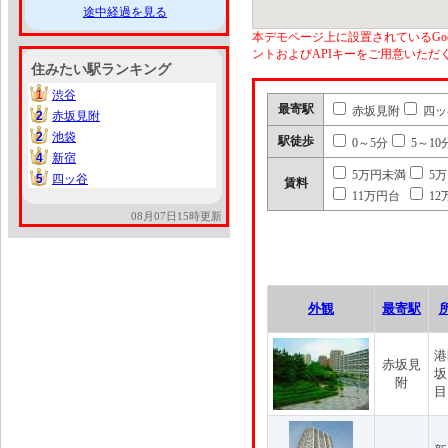
途中経過を見る
本デモページ上に設置されているGoo
ントおよびAPIキーをご用意いた
住みたい駅ランキング
1
渋谷
1
最寄駅
赤坂見附
四ッ
2
赤坂見附
2
2
池袋
2
駅徒歩
0～5分
5～10
4
新宿
4
5万円未満
5
5
四ッ谷
5
賃料
11万円台
12
08月07日15時更新
外観
最寄駅
港
赤坂見
坂
附
目