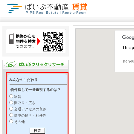
This 
Do you
みんなのこだわり
物件探しで一番重視するのは？
家賃
間取り・広さ
交通アクセスの良さ
環境の良さ・利便性
その他