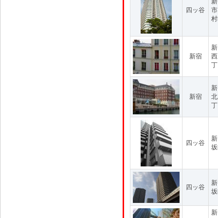
新
四ッ谷
市
村
新
新宿
西
丁
新
新宿
北
丁
新
四ッ谷
坂
新
四ッ谷
坂
新