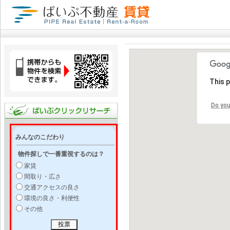
This 
Do you
みんなのこだわり
物件探しで一番重視するのは？
家賃
間取り・広さ
交通アクセスの良さ
環境の良さ・利便性
その他