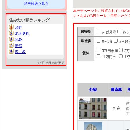
途中経過を見る
本デモページ上に設置されているGoo
ントおよびAPIキーをご用意いた
住みたい駅ランキング
1
渋谷
1
最寄駅
赤坂見附
四ッ
2
赤坂見附
2
2
池袋
2
駅徒歩
0～5分
5～10
4
新宿
4
5万円未満
5
5
四ッ谷
5
賃料
11万円台
12
08月06日15時更新
外観
最寄駅
新
新宿
西
丁