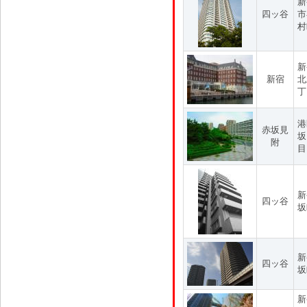
新
四ッ谷
市
村
新
新宿
北
丁
港
赤坂見
坂
附
目
新
四ッ谷
坂
新
四ッ谷
坂
新